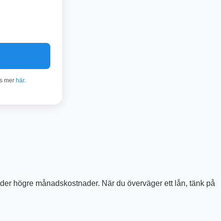
äs mer
här
.
tyder högre månadskostnader. När du överväger ett lån, tänk på