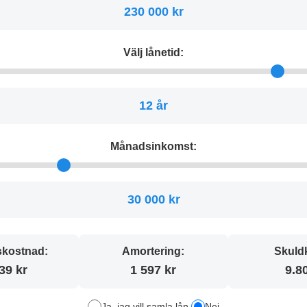
230 000 kr
Välj lånetid:
12 år
Månadsinkomst:
30 000 kr
kostnad:
Amortering:
Skuld
39 kr
1 597 kr
9.8
Ja, jag vill samla lån
Nej