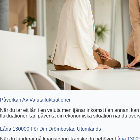
Påverkan Av Valutafluktuationer
När du tar ett lån i en valuta men tjänar inkomst i en annan, ka
fluktuationer kan påverka din ekonomiska situation när du överv
Låna 130000 För Din Drömbostad Utomlands
När du funderar på finansiering, kanske du behöver
Låna 1300