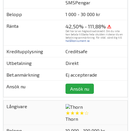
SMSPengar
1 000 - 30 000 kr
42,50% - 111,88%
⚠
Det här är en högkostnadskredit. Om du inte
kan betala tillbaka hela skulden riskerar du en
betalningsanmärkning. För stöd, vänd dig till
hallåkonsument.se
.
Creditsafe
Direkt
Ej accepterade
Ansök nu
★★★★☆
Thorn
10 000 - 100 000 kr