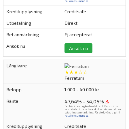
hallåkonsument.se
.
Creditsafe
Direkt
Ej accepterat
Ansök nu
★★★☆☆
Ferratum
1 000 - 40 000 kr
47,64% - 54,05%
⚠
Det här är en högkostnadskredit. Om du inte
kan betala tillbaka hela skulden riskerar du en
betalningsanmärkning. För stöd, vänd dig till
hallåkonsument.se
.
Creditsafe