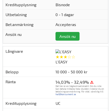
Bisnode
0 - 1 dagar
Accepteras
Ansök nu
★★★☆☆
L'EASY
10 000 - 50 000 kr
14,03% - 32,49%
⚠
Det här är en högkostnadskredit. Om du inte
kan betala tillbaka hela skulden riskerar du en
betalningsanmärkning. För stöd, vänd dig till
hallåkonsument.se
.
UC