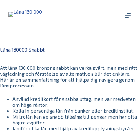
S
k
i
p
t
o
c
o
Låna 130000 Snabbt
n
t
e
Att låna 130 000 kronor snabbt kan verka svårt, men med rätt
n
vägledning och förståelse av alternativen blir det enklare.
t
Här är en sammanfattning för att hjälpa dig navigera genom
låneprocessen.
Använd kreditkort för snabba uttag, men var medveten
om höga räntor.
Kolla in personliga lån från banker eller kreditinstitut.
Mikrolån kan ge snabb tillgång till pengar men har ofta
högre avgifter.
Jämför olika lån med hjälp av kreditupplysningsbyråer.