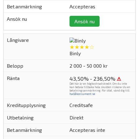
Accepteras
Ansök nu
★★★★☆
Binly
2 000 - 50 000 kr
43,50% - 236,50%
⚠
Det här är en högkostnadskredit. Om du inte
kan betala tillbaka hela skulden riskerar du en
betalningsanmärkning. För stöd, vänd dig till
hallåkonsument.se
.
Creditsafe
Direkt
Accepteras inte