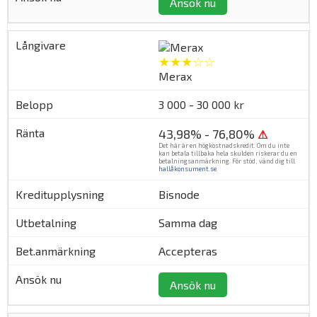
Ansök nu
★★★☆☆
Merax
3 000 - 30 000 kr
43,98% - 76,80%
⚠
Det här är en högkostnadskredit. Om du inte
kan betala tillbaka hela skulden riskerar du en
betalningsanmärkning. För stöd, vänd dig till
hallåkonsument.se
.
Bisnode
Samma dag
Accepteras
Ansök nu