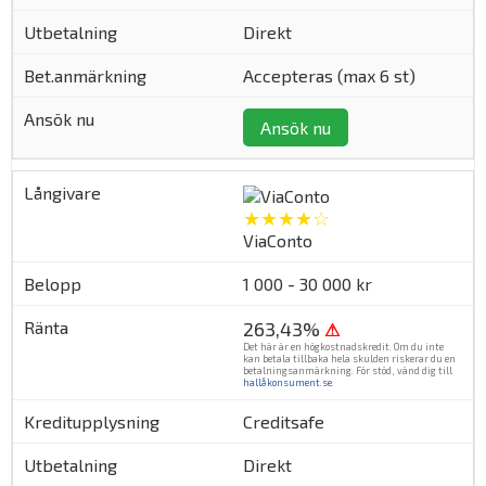
Direkt
Accepteras (max 6 st)
Ansök nu
★★★★☆
ViaConto
1 000 - 30 000 kr
263,43%
⚠
Det här är en högkostnadskredit. Om du inte
kan betala tillbaka hela skulden riskerar du en
betalningsanmärkning. För stöd, vänd dig till
hallåkonsument.se
.
Creditsafe
Direkt