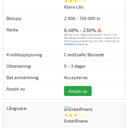
★★★☆☆
Klara Lån
2 000 - 150 000 kr
6,48% - 236%
⚠
Det här är en högkostnadskredit. Om du inte
kan betala tillbaka hela skulden riskerar du en
betalningsanmärkning. För stöd, vänd dig till
hallåkonsument.se
.
Creditsafe/Bisnode
0 - 3 dagar
Accepteras
Ansök nu
★★★☆☆
Enkelfinans