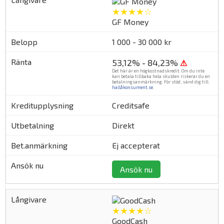
★★★★☆
GF Money
1 000 - 30 000 kr
53,12% - 84,23%
⚠
Det här är en högkostnadskredit. Om du inte
kan betala tillbaka hela skulden riskerar du en
betalningsanmärkning. För stöd, vänd dig till
hallåkonsument.se
.
Creditsafe
Direkt
Ej accepterat
Ansök nu
★★★★☆
GoodCash