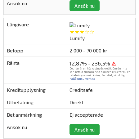
Ansök nu
★★★☆☆
Lumify
2 000 - 70 000 kr
12,87% - 236,5%
⚠
Det här är en högkostnadskredit. Om du inte
kan betala tillbaka hela skulden riskerar du en
betalningsanmärkning. För stöd, vänd dig till
hallåkonsument.se
.
Creditsafe
Direkt
Ej accepterade
Ansök nu