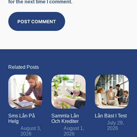
for the next time I comment.
POST COMMENT
Related Posts
Sms Lån På
Sammla Lån
Lån Bäst I Test
Helg
Och Krediter
July 29,
August 3,
August 1,
2026
2026
2026