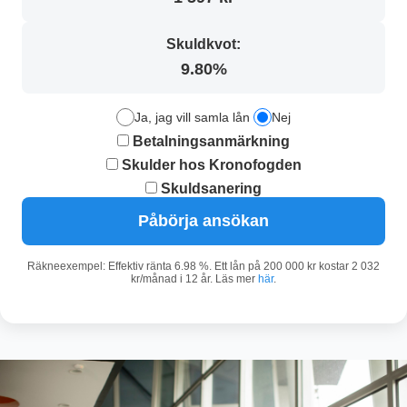
Skuldkvot:
9.80%
Ja, jag vill samla lån
Nej
Betalningsanmärkning
Skulder hos Kronofogden
Skuldsanering
Påbörja ansökan
Räkneexempel: Effektiv ränta 6.98 %. Ett lån på 200 000 kr kostar 2 032
kr/månad i 12 år. Läs mer
här
.