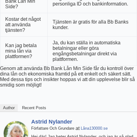
Bank Lån Min
personliga ID och bankinformation.
Side?
Kostar det något
Tjänsten är gratis för alla Bb Banks
att använda
kunder.
tjänsten?
Ja, du kan ställa in automatiska
Kan jag betala
betalningar eller göra
mina lån via
engångsbetalningar direkt via
plattformen?
plattformen.
Genom att använda Bb Bank Lån Min Side får du kontroll över
dina lån och ekonomiska framtid på ett enkelt och säkert sätt.
Med dessa tips och insikter hoppas vi att din upplevelse blir så
smidig som möjligt!
Author
Recent Posts
Astrid Nylander
at
Författare Och Grundare
Låna130000.se
Hej där! Jag heter Astrid Nylander, och jag är så glad