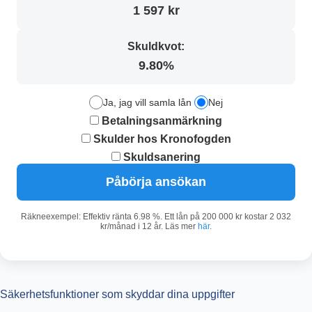
1 597 kr
Skuldkvot:
9.80%
Ja, jag vill samla lån
Nej
Betalningsanmärkning
Skulder hos Kronofogden
Skuldsanering
Påbörja ansökan
Räkneexempel: Effektiv ränta 6.98 %. Ett lån på 200 000 kr kostar 2 032
kr/månad i 12 år. Läs mer
här
.
Säkerhetsfunktioner som skyddar dina uppgifter