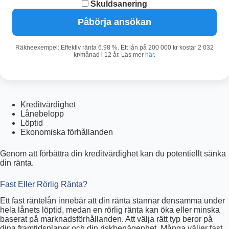
Skuldsanering
Påbörja ansökan
Räkneexempel: Effektiv ränta 6.98 %. Ett lån på 200 000 kr kostar 2 032
kr/månad i 12 år. Läs mer
här
.
Kreditvärdighet
Lånebelopp
Löptid
Ekonomiska förhållanden
Genom att förbättra din kreditvärdighet kan du potentiellt sänka
din ränta.
Fast Eller Rörlig Ränta?
Ett fast räntelån innebär att din ränta stannar densamma under
hela lånets löptid, medan en rörlig ränta kan öka eller minska
baserat på marknadsförhållanden. Att välja rätt typ beror på
dina framtidsplaner och din riskbenägenhet. Många väljer fast