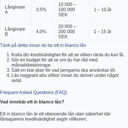
10 000 –
Långivare
3.5%
100 000
1 – 10 år
A
SEK
20 000 –
Långivare
4.0%
200 000
1 – 15 år
B
SEK
Tänk på detta innan du tar ett in blanco lån
Kolla din kreditvärdighet för att se vilken ränta du kan få.
Gör en budget för att se om du har råd med
månadsbetalningar.
Sätt en klar plan för vad pengarna ska användas till.
Läs noggrant alla villkor innan du skriver under något
avtal.
Frequent Asked Questions (FAQ)
Vad innebär ett in blanco lån?
Ett in blanco lån är ett oberoende lån utan säkerhet där
låntagarens kreditvärdighet avgör villkoren.