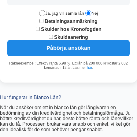
Ja, jag vill samla lån
Nej
Betalningsanmärkning
Skulder hos Kronofogden
Skuldsanering
Påbörja ansökan
Räkneexempel: Effektiv ränta 6.98 %. Ett lån på 200 000 kr kostar 2 032
kr/månad i 12 år. Läs mer
här
.
Hur fungerar In Blanco Lån?
När du ansöker om ett in blanco lån gör långivaren en
bedömning av din kreditvärdighet och betalningsförmåga. Ju
bättre kreditvärdighet du har, desto bättre ränta och lånevillkor
kan du få. Processen brukar vara snabb och enkel, vilket gör
den idealisk för de som behöver pengar snabbt.