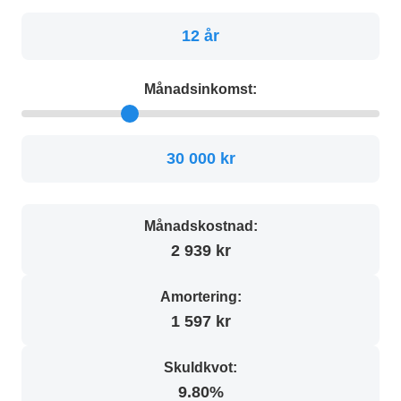
12 år
Månadsinkomst:
30 000 kr
Månadskostnad:
2 939 kr
Amortering:
1 597 kr
Skuldkvot:
9.80%