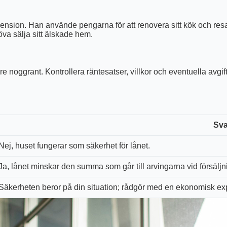
sion. Han använde pengarna för att renovera sitt kök och resa ti
va sälja sitt älskade hem.
 noggrant. Kontrollera räntesatser, villkor och eventuella avgift
Sva
Nej, huset fungerar som säkerhet för lånet.
Ja, lånet minskar den summa som går till arvingarna vid försäljn
Säkerheten beror på din situation; rådgör med en ekonomisk expe