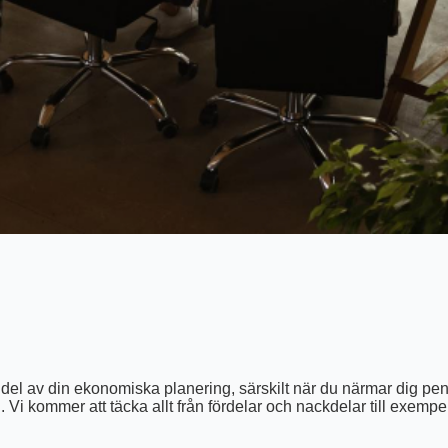
 del av din ekonomiska planering, särskilt när du närmar dig pen
i kommer att täcka allt från fördelar och nackdelar till exempel p