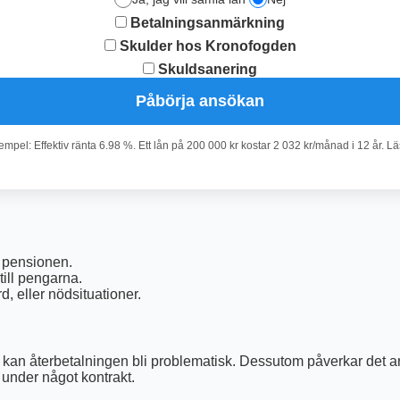
Betalningsanmärkning
Skulder hos Kronofogden
Skuldsanering
Påbörja ansökan
pel: Effektiv ränta 6.98 %. Ett lån på 200 000 kr kostar 2 032 kr/månad i 12 år. L
er pensionen.
 till pengarna.
, eller nödsituationer.
, kan återbetalningen bli problematisk. Dessutom påverkar det ar
r under något kontrakt.