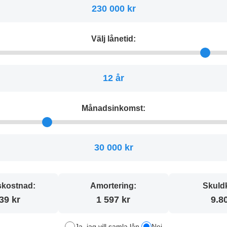
230 000 kr
Välj lånetid:
12 år
Månadsinkomst:
30 000 kr
kostnad:
Amortering:
Skuld
39 kr
1 597 kr
9.8
Ja, jag vill samla lån
Nej