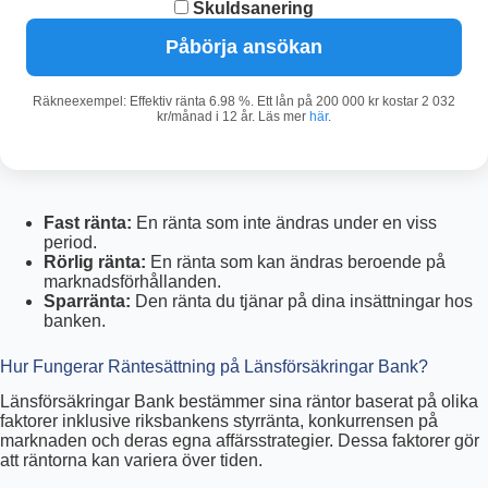
Skuldsanering
Påbörja ansökan
Räkneexempel: Effektiv ränta 6.98 %. Ett lån på 200 000 kr kostar 2 032
kr/månad i 12 år. Läs mer
här
.
Fast ränta:
En ränta som inte ändras under en viss
period.
Rörlig ränta:
En ränta som kan ändras beroende på
marknadsförhållanden.
Sparränta:
Den ränta du tjänar på dina insättningar hos
banken.
Hur Fungerar Räntesättning på Länsförsäkringar Bank?
Länsförsäkringar Bank bestämmer sina räntor baserat på olika
faktorer inklusive riksbankens styrränta, konkurrensen på
marknaden och deras egna affärsstrategier. Dessa faktorer gör
att räntorna kan variera över tiden.