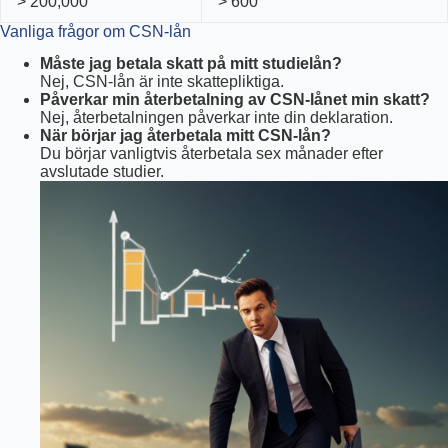
> 200,000
> 600
Vanliga frågor om CSN-lån
Måste jag betala skatt på mitt studielån?
Nej, CSN-lån är inte skattepliktiga.
Påverkar min återbetalning av CSN-lånet min skatt?
Nej, återbetalningen påverkar inte din deklaration.
När börjar jag återbetala mitt CSN-lån?
Du börjar vanligtvis återbetala sex månader efter
avslutade studier.