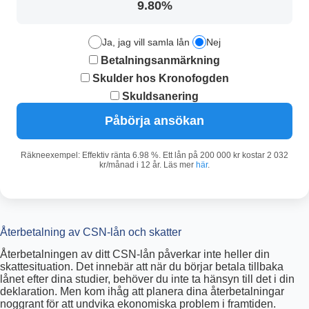
9.80%
Ja, jag vill samla lån
Nej
Betalningsanmärkning
Skulder hos Kronofogden
Skuldsanering
Påbörja ansökan
Räkneexempel: Effektiv ränta 6.98 %. Ett lån på 200 000 kr kostar 2 032
kr/månad i 12 år. Läs mer
här
.
Återbetalning av CSN-lån och skatter
Återbetalningen av ditt CSN-lån påverkar inte heller din
skattesituation. Det innebär att när du börjar betala tillbaka
lånet efter dina studier, behöver du inte ta hänsyn till det i din
deklaration. Men kom ihåg att planera dina återbetalningar
noggrant för att undvika ekonomiska problem i framtiden.