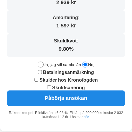
2 939 kr
Amortering:
1 597 kr
Skuldkvot:
9.80%
Ja, jag vill samla lån
Nej
Betalningsanmärkning
Skulder hos Kronofogden
Skuldsanering
Påbörja ansökan
Räkneexempel: Effektiv ränta 6.98 %. Ett lån på 200 000 kr kostar 2 032
kr/månad i 12 år. Läs mer
här
.